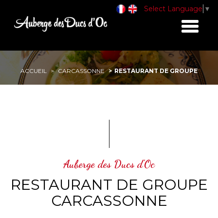
Select Language
▼
Toggle
navigati
ACCUEIL
CARCASSONNE
RESTAURANT DE GROUPE
Auberge des Ducs d'Oc
RESTAURANT DE GROUPE
CARCASSONNE