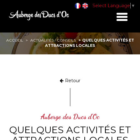
Select Language
▼
Toggle
navigati
ACCUEIL
ACTUALITÉS / CONSEILS
QUELQUES ACTIVITÉS ET
ATTRACTIONS LOCALES
Retour
Auberge des Ducs d'Oc
QUELQUES ACTIVITÉS ET