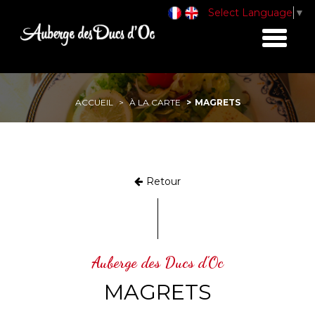
Select Language
▼
Toggle
navigati
ACCUEIL
À LA CARTE
MAGRETS
Retour
Auberge des Ducs d'Oc
MAGRETS